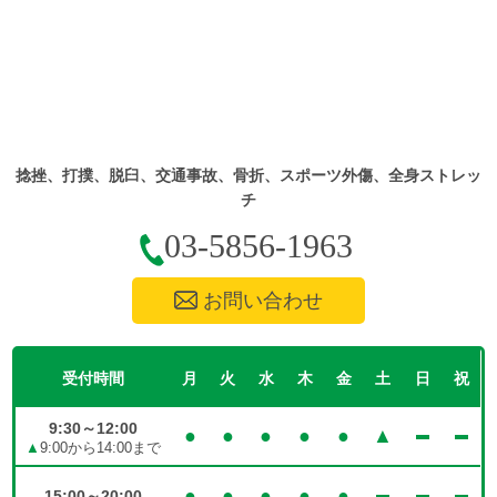
捻挫、打撲、脱臼、交通事故、骨折、スポーツ外傷、全身ストレッ
チ
03-5856-1963
お問い合わせ
受付時間
月
火
水
木
金
土
日
祝
9:30～12:00
●
●
●
●
●
▲
▲
9:00から14:00まで
●
●
●
●
●
15:00～20:00