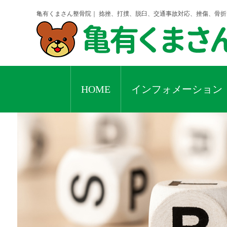
亀有くまさん整骨院｜ 捻挫、打撲、脱臼、交通事故対応、挫傷、骨
HOME
インフォメーション