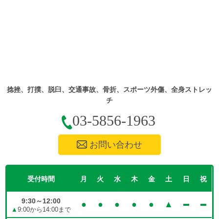
捻挫、打撲、脱臼、交通事故、骨折、スポーツ外傷、全身ストレッ
チ
03-5856-1963
お問い合わせ
受付時間
月
火
水
木
金
土
日
祝
9:30～12:00
●
●
●
●
●
▲
▲
9:00から14:00まで