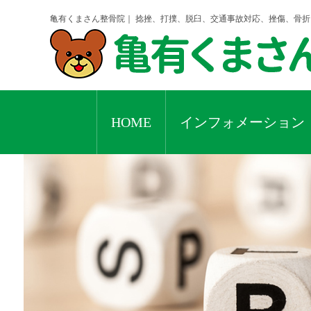
亀有くまさん整骨院｜ 捻挫、打撲、脱臼、交通事故対応、挫傷、骨
HOME
インフォメーション