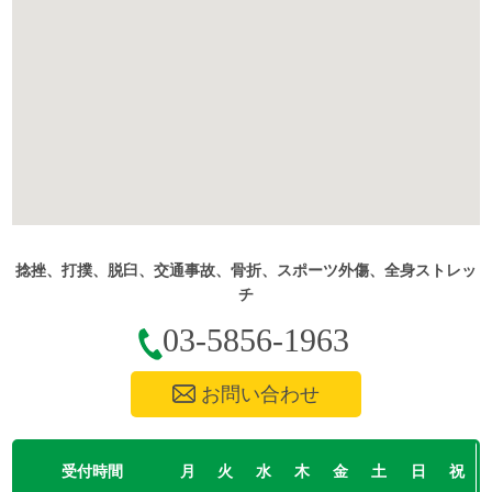
捻挫、打撲、脱臼、交通事故、骨折、スポーツ外傷、全身ストレッ
チ
03-5856-1963
お問い合わせ
受付時間
月
火
水
木
金
土
日
祝