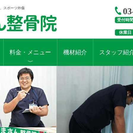
折、スポーツ外傷
03
受付時
休業日
料金・メニュー
機材紹介
スタッフ紹