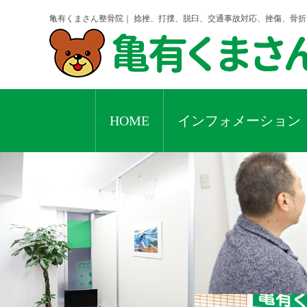
亀有くまさん整骨院｜ 捻挫、打撲、脱臼、交通事故対応、挫傷、骨
HOME
インフォメーション