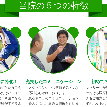
当院の５つの特徴
傷に特化！
充実したコミュニケーション
初めて
施術という考え
スタッフはいつも笑顔で気さくな
マッサージが
るだけパフォー
応対を心がけております。
のおける医療
に、尚且つなる
患者さまとのコミュニケーション
チもご用意し
復帰ができるよ
を大切にし、最適な施術を行いま
湿性ホットパ